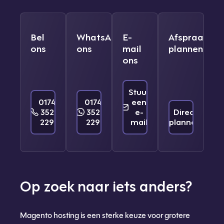
Bel
WhatsApp
E-
Afspraak
ons
ons
mail
plannen
ons
Stuur
0174
0174
een
352
352
e-
Direct
229
229
mail
plannen
Op zoek naar iets anders?
Magento hosting is een sterke keuze voor grotere