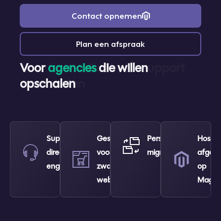
Contact opnemen
Plan een afspraak
Voor
agencies
die willen
opschalen
Support
Geschikt
Persoonlijke
Hostin
direct van
voor
migratiebegeleiding
afges
engineers
zware
op
webshops
Magen