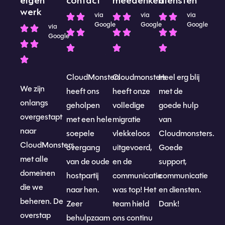
werk
via
via
via
Google
Google
Google
via
Google
CloudMonsters
Cloudmonsters
Heel erg blij
We zijn
heeft ons
heeft onze
met de
onlangs
geholpen
volledige
goede hulp
overgestapt
met een hele
migratie
van
naar
soepele
vlekkeloos
Cloudmonsters.
CloudMonsters
overgang
uitgevoerd,
Goede
met alle
van de oude
en de
support,
domeinen
hostpartij
communicatie
communicatie
die we
naar hen.
was top! Het
en diensten.
beheren. De
Zeer
team hield
Dank!
overstap
behulpzaam
ons continu