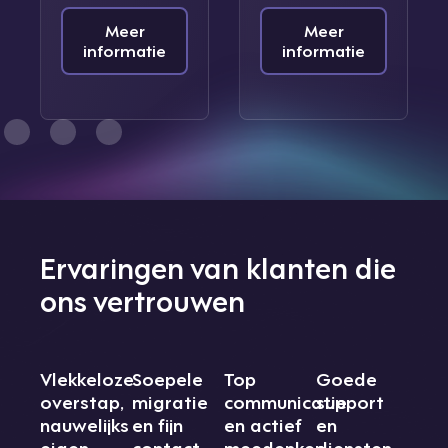
Meer
Meer
informatie
informatie
Ervaringen van klanten die
ons vertrouwen
Vlekkeloze
Soepele
Top
Goede
overstap,
migratie
communicatie
support
nauwelijks
en fijn
en actief
en
eigen
contact
meedenken
diensten