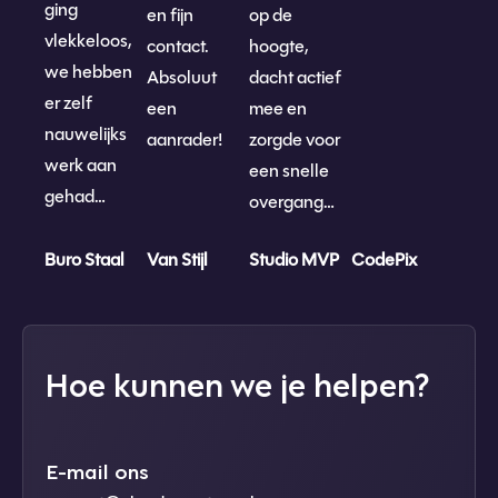
ging
en fijn
op de
vlekkeloos,
contact.
hoogte,
we hebben
Absoluut
dacht actief
er zelf
een
mee en
nauwelijks
aanrader!
zorgde voor
werk aan
een snelle
gehad…
overgang…
Buro Staal
Van Stijl
Studio MVP
CodePix
Hoe kunnen we je helpen?
E-mail ons