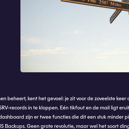
 beheert, kent het gevoel: je zit voor de zoveelste keer
ecords in te kloppen. Eén tikfout en de mail ligt eruit.
ashboard zijn er twee functies die dit een stuk minder p
 Backups. Geen grote revolutie, maar wel het soort ding