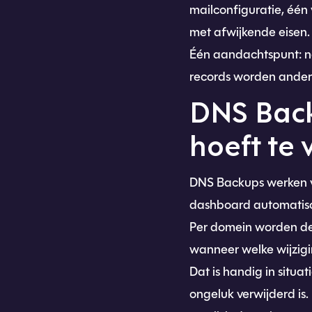
mailconfiguratie, één
met afwijkende eisen. Z
Één aandachtspunt: n
records worden ander
DNS Back
hoeft te
DNS Backups werken vo
dashboard automatisc
Per domein worden de l
wanneer welke wijzigi
Dat is handig in situa
ongeluk verwijderd is.