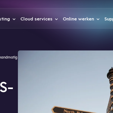
sting
Cloud services
Online werken
Sup
 handmatig
S-