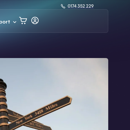
0174 352 229
port