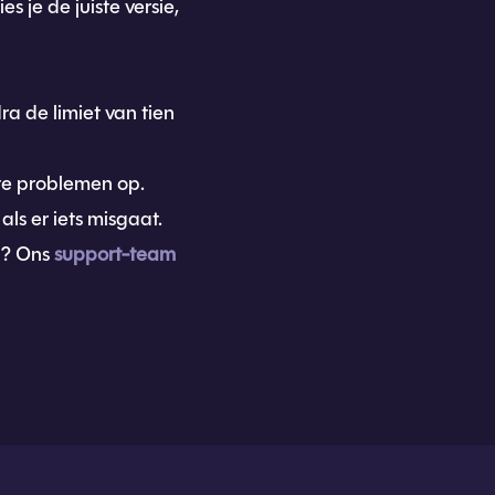
s je de juiste versie,
a de limiet van tien
te problemen op.
ls er iets misgaat.
rd? Ons
support-team