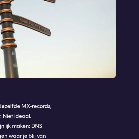
 dezelfde MX-records,
 Niet ideaal.
ijnlijk maken: DNS
en waar je blij van