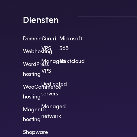
Diensten
Domeinnaam
Cloud
Microsoft
VPS
365
Webhosting
Managed
Nextcloud
WordPress
VPS
hosting
Dedicated
WooCommerce
servers
hosting
Managed
Magento
netwerk
hosting
Shopware