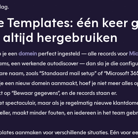
dag.
 Templates: één keer 
, altijd hergebruiken
b je een
domein
perfect ingesteld — alle records voor
Mic
s, een werkende autodiscover — dan sla je die configur
e naam, zoals “Standaard mail setup” of “Microsoft 365”,
je een nieuw domein aanmaakt, hoef je niet meer alles op
kt op “Bewaar gegevens”, en de records staan er.
iet spectaculair, maar als je regelmatig nieuwe klantdom
neller, maakt minder fouten, en iedereen in het team geb
lates aanmaken voor verschillende situaties. Eén voor 