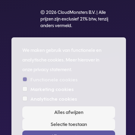
© 2026 CloudMonsters B.V. | Alle
prijzen zijn exclusief 21% btw, tenzij
anders vermeld.
We maken gebruik van functionele en
analytische cookies. Meer hierover in
onze
privacy statement
.
Functionele cookies
Marketing cookies
Analytische cookies
Alles afwijzen
Selectie toestaan