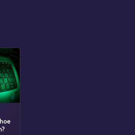
 hoe
m?