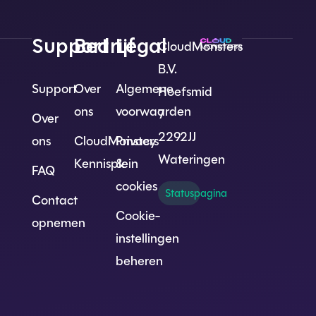
Support
Bedrijf
Legal
CloudMonsters
B.V.
Support
Over
Algemene
Hoefsmid
ons
voorwaarden
7
Over
2292JJ
ons
CloudMonsters
Privacy
Wateringen
Kennisplein
&
FAQ
cookies
Statuspagina
Contact
Cookie-
opnemen
instellingen
beheren