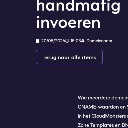
handmatig
invoeren
20/05/2026
15:03
Domeinnaam
Terug naar alle items
Wie meerdere domeinen
CNAME-waarden en SRV-r
In het CloudMonsters d
Zone Templates en DNS